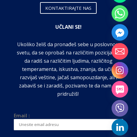
KONTAKTIRAJTE NAS
UČLANI SE!
Ukoliko želiš da pronađeš sebe u poslovnom
svetu, da se oprobaš na različitim pozicijama,
da radiš sa različitim ljudima, različitog
temperamenta, iskustva, znanja, da učiš,
razvijaš veštine, jačaš samopouzdanje, ali i
zabaviš se i zaradiš, pozivamo te da nam se
pridružiš!
Email :
chaty
Hide