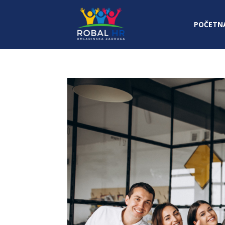
POČETN