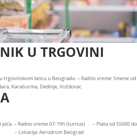
NIK U TRGOVINI
a u trgovinskom lancu u Beogradu. – Radno vreme: Smene od
zdara, Karaburma, Dedinje, Voždovac
CA
i pića. – Radno vreme 07-19h (turnus) – Plata od 55000 d
– Lokacija: Aerodrom Beograd