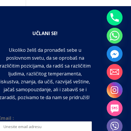
UČLANI SE!
Ukoliko želiš da pronađeš sebe u
poslovnom svetu, da se oprobaš na
različitim pozicijama, da radiš sa različitim
ljudima, različitog temperamenta,
iskustva, znanja, da učiš, razvijaš veštine,
jačaš samopouzdanje, ali i zabaviš se i
zaradiš, pozivamo te da nam se pridružiš!
Email :