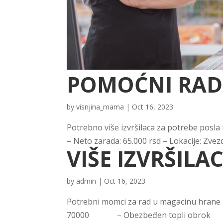
POMOĆNI RAD
by
visnjina_mama
|
Oct 16, 2023
Potrebno više izvršilaca za potrebe posl
– Neto zarada: 65.000 rsd – Lokacije: Zve
VIŠE IZVRŠILA
by
admin
|
Oct 16, 2023
Potrebni momci za rad u magacinu hrane 
70000 – Obezbeđen topli obrok 